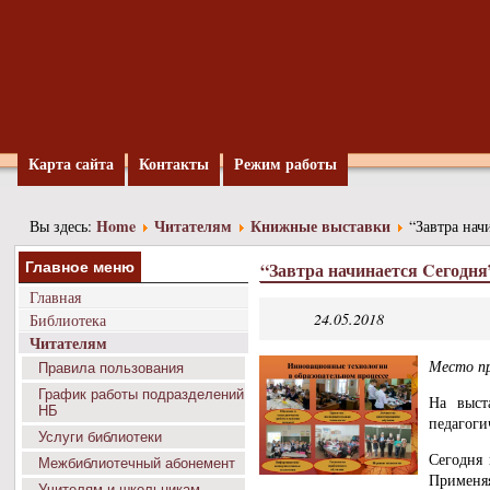
Карта сайта
Контакты
Режим работы
Home
Читателям
Книжные выставки
Вы здесь:
“Завтра нач
“Завтра начинается Cегодня
Главное меню
Главная
24.05.2018
Библиотека
Читателям
Место пр
Правила пользования
График работы подразделений
На выст
НБ
педагоги
Услуги библиотеки
Сегодня 
Межбиблиотечный абонемент
Применяя
Учителям и школьникам