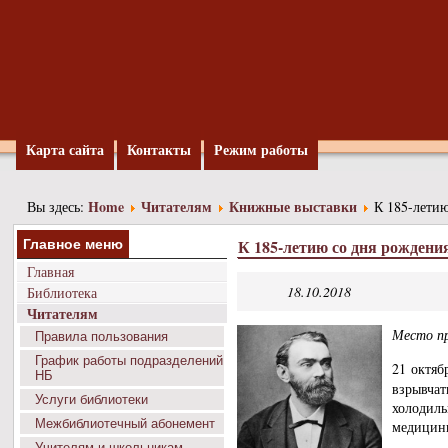
Карта сайта
Контакты
Режим работы
Home
Читателям
Книжные выставки
Вы здесь:
К 185-летию
К 185-летию со дня рождени
Главное меню
Главная
18.10.2018
Библиотека
Читателям
Место пр
Правила пользования
График работы подразделений
21 октяб
НБ
взрывчат
Услуги библиотеки
холодиль
Межбиблиотечный абонемент
медицины
Учителям и школьникам