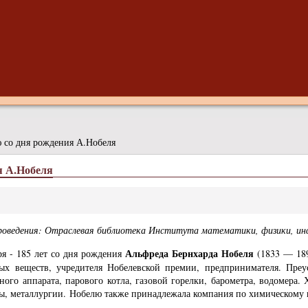
 со дня рождения А.Нобеля
я А.Нобеля
оведения: Отраслевая библиотека Института математики, физики, инф
Альфреда Бернхарда Нобеля
ря - 185 лет со дня рождения
(1833 — 189
ых веществ, учредителя Нобелевской премии, предпринимателя. Преу
ного аппарата, парового котла, газовой горелки, барометра, водомера
, металлургии. Нобелю также принадлежала компания по химическому 