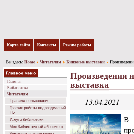
Карта сайта
Контакты
Режим работы
Home
Читателям
Книжные выставки
Вы здесь:
Произведени
Произведения 
Главное меню
выставка
Главная
Библиотека
Читателям
13.04.2021
Правила пользования
График работы подразделений
НБ
В 
Услуги библиотеки
Межбиблиотечный абонемент
пр
Учителям и школьникам