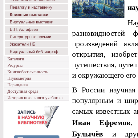
на
Педагогу и наставнику
Книжные выставки
На
Виртуальные выставки
В.П. Астафьев
разновидностей ф
Литературные премии
произведений яв
Указатели НБ
открытия, изобрет
Виртуальный библиограф
Каталоги
путешествия, путеш
Ресурсы
Книгообеспеченность
и окружающего его 
Наукометрия
Периодика
В России научная
Доступная среда
История школьного учебника
популярным и шир
самых известных 
Иван Ефремов
Булычёв
и други