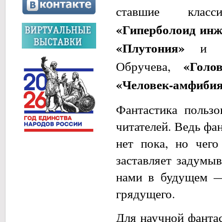
ставшие клас
«Гиперболоид инж
«Плутония»
«Голо
Обручева,
«Человек-амфиби
Фантастика пользо
читателей. Ведь фа
нет пока, но чего
заставляет задумы
нами в будущем —
грядущего.
Для научной фанта