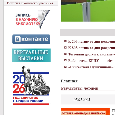
История школьного учебника
К 200-летию со дня рожден
К 805-летию со дня рожден
Тестовый доступ к системе
Библиотека КГПУ — победи
«Енисейская Пушкиниана»: 
Главная
Результаты лотереи
07.05.2025
П