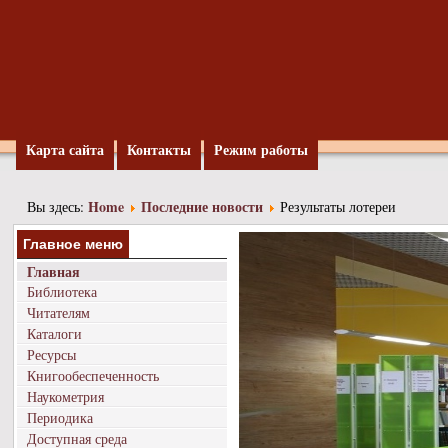
Карта сайта
Контакты
Режим работы
Home
Последние новости
Вы здесь:
Результаты лотереи
Главное меню
Главная
Библиотека
Читателям
Каталоги
Ресурсы
Книгообеспеченность
Наукометрия
Периодика
Доступная среда