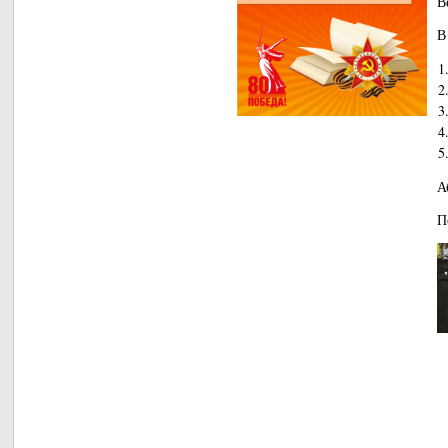
В
В
1
2
3
4
5
А
П