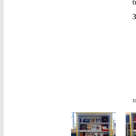
б
З
П