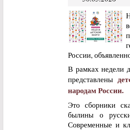
языка
и
мировоззрения;
книги
п
по
истории
г
и
этнической
России, объявленн
культуре
бурят,
В рамках недели 
осетин,
лезгин,
дет
представлены
российских
немцев.
народам России.
ашаем
комиться
Это сборники ска
образием
былины о русски
р
и!
Современные и кл