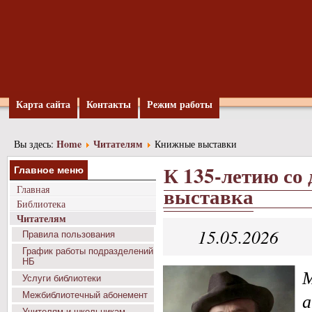
х
тва
ов
ии
отеке
лась
Карта сайта
Контакты
Режим работы
ная
вка,
ящённая
ой
Home
Читателям
Вы здесь:
Книжные выставки
уре
ов
К 135-летию со
Главное меню
й
выставка
ы.
Главная
Библиотека
Читателям
15.05.2026
те:
Правила пользования
График работы подразделений
НБ
книги
о
Услуги библиотеки
национальной
а
Межбиблиотечный абонемент
самобытности
Учителям и школьникам