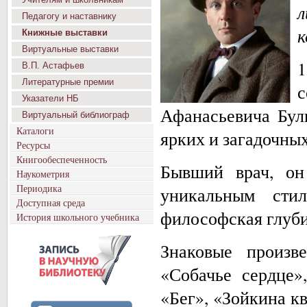
народов
Педагогу и наставнику
России;
к
Книжные выставки
Виртуальные выставки
издания
1
об
В.П. Астафьев
историко‑культурном
Литературные премии
развитии
Указатели НБ
русского
Афанасьевича Бул
Виртуальный библиограф
народа
Каталоги
—
ярких и загадочны
государствообразующего
Ресурсы
этноса,
Книгообеспеченность
Бывший врач, он
чья
Наукометрия
объединяющая
Периодика
уникальным стил
роль
Доступная среда
закреплена
философская глуби
История школьного учебника
в
Стратегии
Знаковые произв
государственной
национальной
«Собачье сердце»
политики
РФ;
«Бег», «Зойкина к