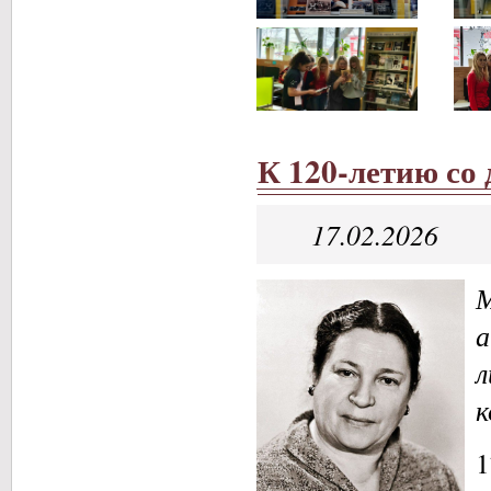
К 120-летию со
17.02.2026
М
а
л
к
1